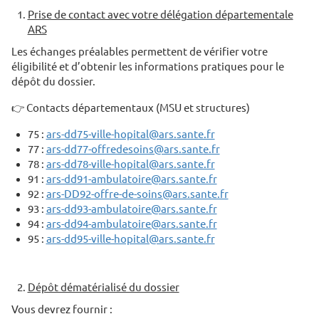
Prise de contact avec votre délégation départementale
ARS
Les échanges préalables permettent de vérifier votre
éligibilité et d’obtenir les informations pratiques pour le
dépôt du dossier.
👉 Contacts départementaux (MSU et structures)
75 :
ars-dd75-ville-hopital@ars.sante.fr
77 :
ars-dd77-offredesoins@ars.sante.fr
78 :
ars-dd78-ville-hopital@ars.sante.fr
91 :
ars-dd91-ambulatoire@ars.sante.fr
92 :
ars-DD92-offre-de-soins@ars.sante.fr
93 :
ars-dd93-ambulatoire@ars.sante.fr
94 :
ars-dd94-ambulatoire@ars.sante.fr
95 :
ars-dd95-ville-hopital@ars.sante.fr
Dépôt dématérialisé du dossier
Vous devrez fournir :