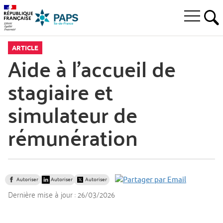
Aller
Aller
Aller
à
au
au
Ouvrir
la
menu
contenu
RE
le
recherche
principal,
menu
ARTICLE
principal
Aide à l’accueil de
stagiaire et
simulateur de
rémunération
Autoriser
Autoriser
Autoriser
Dernière mise à jour :
26/03/2026