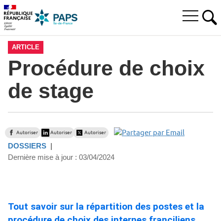
Aller
Aller
Aller
à
au
au
Ouvrir
la
menu
contenu
RE
le
recherche
principal,
menu
ARTICLE
principal
Procédure de choix
de stage
Autoriser
Autoriser
Autoriser
DOSSIERS
Dernière mise à jour :
03/04/2024
Tout savoir sur la répartition des postes et la
procédure de choix des internes franciliens.