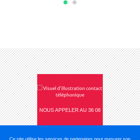
Go
Go
to
to
slide
slide
1
2
NOUS APPELER AU 36 08
Ce site utilise les services de partenaires pour mesurer son