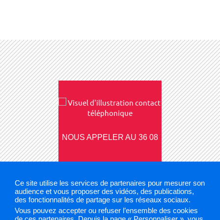
NOUS APPELER AU 36 08
Ce site utilise les services de partenaires pour mesurer son
audience et vous proposer des vidéos, des publications,
des fonctionnalités de partage sur les réseaux sociaux.
Vous pouvez accepter ou refuser l’ensemble des cookies
Mentions légales
Plan du site
Cookies et traceurs
de ces partenaires. Depuis la page « Personnaliser », vous