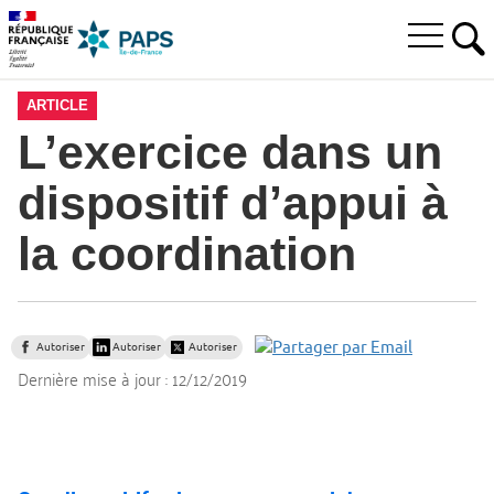
Aller
Aller
Aller
à
au
au
Ouvrir
la
menu
contenu
RE
le
recherche
principal,
menu
ARTICLE
principal
L’exercice dans un
dispositif d’appui à
la coordination
Autoriser
Autoriser
Autoriser
Dernière mise à jour :
12/12/2019