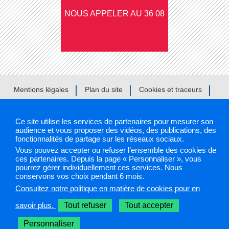
NOUS APPELER AU 36 08
Mentions légales
Plan du site
Cookies et traceurs
Gestion des cookies
Ce site utilise les services de partenaires pour mesurer son
audience et vous proposer des vidéos, des publications, des
fonctionnalités de partage sur les réseaux sociaux.
Sélectionnez une région pour accéder à votre site PAPS
Vous pouvez accepter ou refuser l’ensemble des cookies de
ces partenaires. Depuis la page « Personnaliser », vous
pourrez gérer individuellement ces services. Nous
Les sites PAPS
conservons vos choix pendant 6 mois.
Consultez notre politique en matière de cookies pour en
savoir plus.
Tout refuser
Tout accepter
Personnaliser