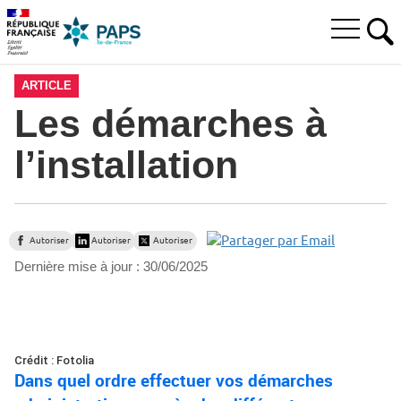
Aller
Aller
Aller
à
au
au
Ouvrir
la
menu
contenu
RE
le
recherche
principal,
menu
ARTICLE
principal
Les démarches à
l’installation
Autoriser
Autoriser
Autoriser
Dernière mise à jour :
30/06/2025
Crédit : Fotolia
Dans quel ordre effectuer vos démarches