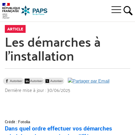
Aller
Aller
Aller
à
au
au
Ouvrir
la
menu
contenu
RE
le
recherche
principal,
menu
ARTICLE
principal
Les démarches à
l’installation
Autoriser
Autoriser
Autoriser
Dernière mise à jour :
30/06/2025
Crédit : Fotolia
Dans quel ordre effectuer vos démarches