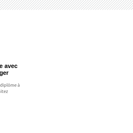
ce avec
­ger
 diplôme à
itez