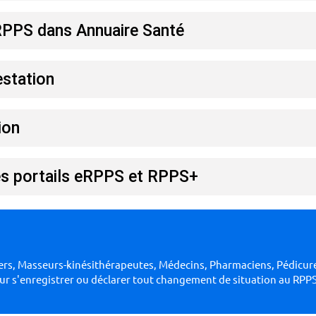
RPPS dans Annuaire Santé
estation
ion
es portails eRPPS et RPPS+
miers, Masseurs-kinésithérapeutes, Médecins, Pharmaciens, Pédic
our s'enregistrer ou déclarer tout changement de situation au RPPS