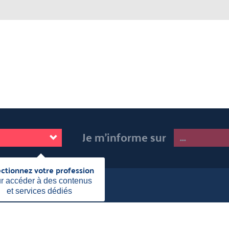
Je m'informe sur
ectionnez votre profession
Fermer
cette
r accéder à des contenus
information
et services dédiés