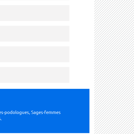
ures-podologues, Sages-femmes
.