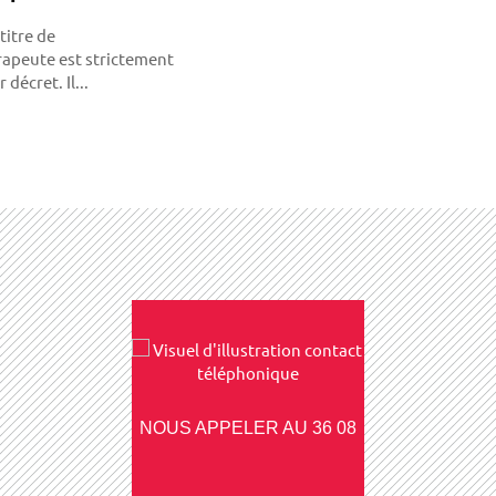
titre de
apeute est strictement
décret. Il...
NOUS APPELER AU 36 08