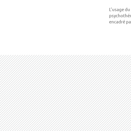
L’usage du 
psychothér
encadré par 