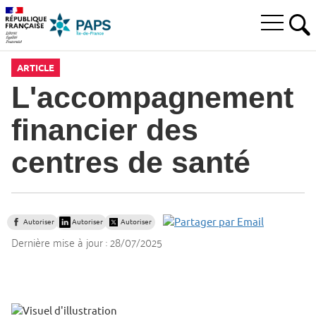
Aller
Aller
Aller
à
au
au
Ouvrir
la
menu
contenu
RE
le
recherche
principal,
menu
ARTICLE
principal
L'accompagnement
financier des
centres de santé
Autoriser
Autoriser
Autoriser
Dernière mise à jour :
28/07/2025