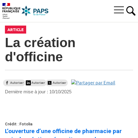
Aller
Aller
Aller
à
au
au
Ouvrir
la
menu
contenu
RE
le
recherche
principal,
menu
ARTICLE
principal
La création
d'officine
Autoriser
Autoriser
Autoriser
Dernière mise à jour :
10/10/2025
Crédit : Fotolia
L’ouverture d’une officine de pharmacie par