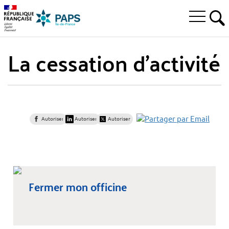
Aller
Aller
Aller
à
au
au
Ouvrir
la
menu
contenu
RE
le
recherche
principal,
menu
La cessation d'activité
principal
Autoriser
Autoriser
Autoriser
Fermer mon officine