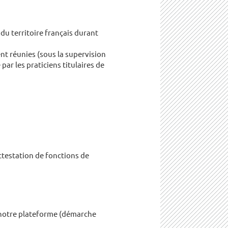
du territoire français durant
nt réunies (sous la supervision
par les praticiens titulaires de
attestation de fonctions de
 notre plateforme (démarche