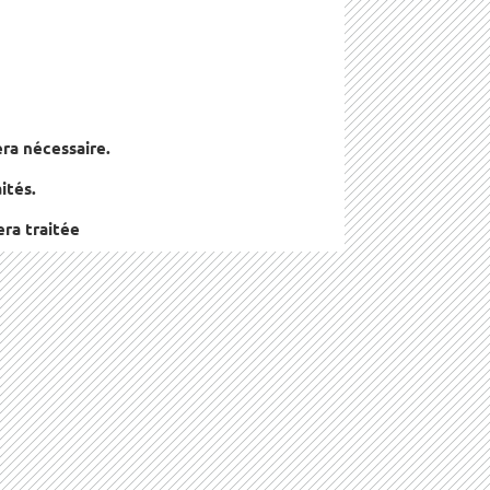
ra nécessaire.
ités.
ra traitée