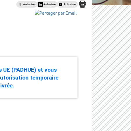
Autoriser
Autoriser
Autoriser
s UE (PADHUE) et vous
utorisation temporaire
ivrée.