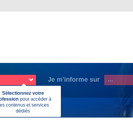
Je m'informe sur
Fermer
Sélectionnez votre
cette
ofession
pour accéder à
information
es contenus et services
n lauréats
dédiés