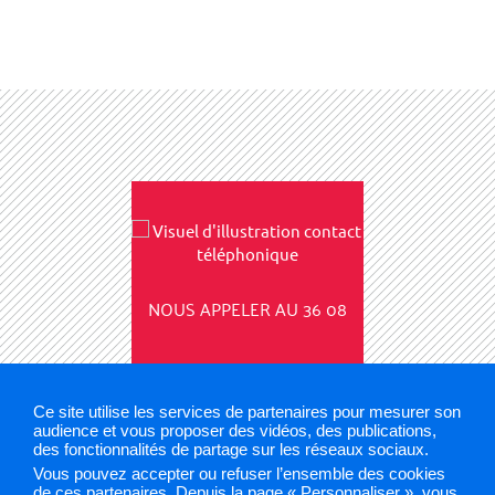
NOUS APPELER AU 36 08
Ce site utilise les services de partenaires pour mesurer son
audience et vous proposer des vidéos, des publications,
des fonctionnalités de partage sur les réseaux sociaux.
Vous pouvez accepter ou refuser l’ensemble des cookies
Mentions légales
Plan du site
Cookies et traceurs
de ces partenaires. Depuis la page « Personnaliser », vous