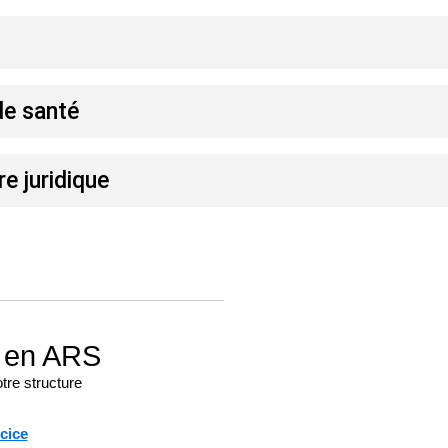
de santé
e juridique
s en ARS
otre structure
cice