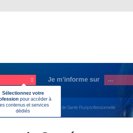
Je m'informe sur
Fermer
Sélectionnez votre
cette
ofession
pour accéder à
information
es contenus et services
donné
MSP
Créer une Maison de Santé Pluriprofessionnelle
dédiés
Page
actuelle: