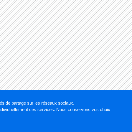
tés de partage sur les réseaux sociaux.
individuellement ces services. Nous conservons vos choix
votre site PAPS
Les sites PAPS