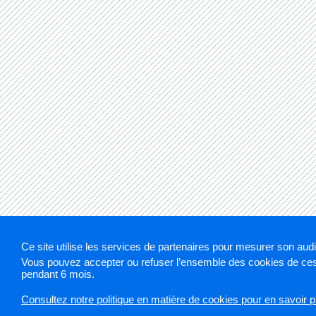
Ce site utilise les services de partenaires pour mesurer son aud
Vous pouvez accepter ou refuser l’ensemble des cookies de ces 
Mentions légales
Plan du site
Cookies et traceu
pendant 6 mois.
Consultez notre politique en matière de cookies pour en savoir p