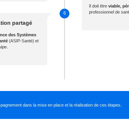
Il doit être
viable, pé
professionnel de san
6
tion partagé
Agence des Systèmes
anté
(ASIP-Santé) et
uipe.
agnement dans la mise en place et la réalisation de ces étapes.