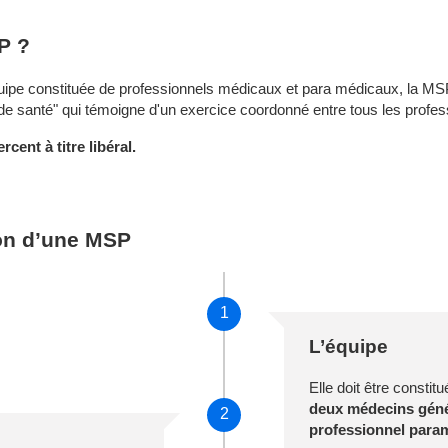
P ?
uipe constituée de professionnels médicaux et para médicaux, la MSP
de santé" qui témoigne d'un exercice coordonné entre tous les profess
cent à titre libéral.
ion d’une MSP
1
L’équipe
Elle doit être constit
deux médecins génér
2
professionnel para