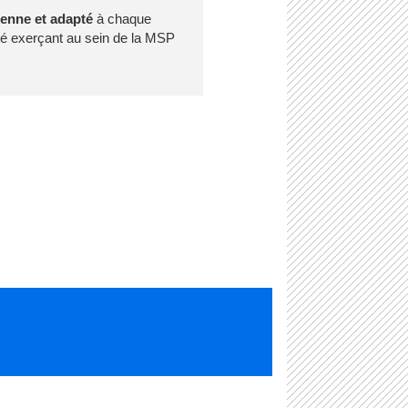
renne et adapté
à chaque
té exerçant au sein de la MSP