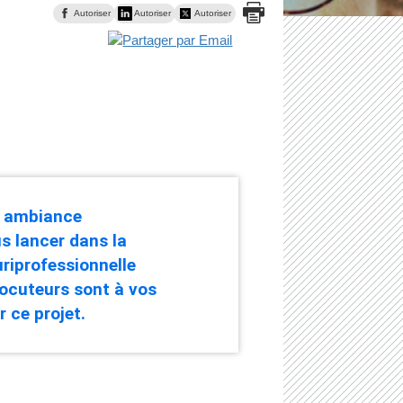
Autoriser
Autoriser
Autoriser
e ambiance
s lancer dans la
riprofessionnelle
locuteurs sont à vos
 ce projet.