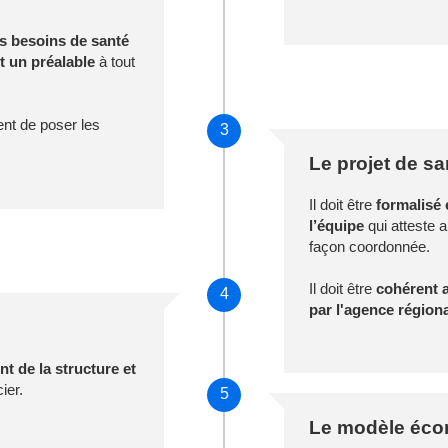
es besoins de santé
st un préalable
à tout
nt de poser les
3
Le projet de sa
Il doit être
formalisé 
l’équipe
qui atteste a
façon coordonnée.
Il doit être
cohérent a
4
par l'agence région
t de la structure et
ier.
5
Le modèle éc