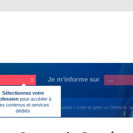
Je m'informe sur
Fermer
Sélectionnez votre
cette
ofession
pour accéder à
information
es contenus et services
L'exercice coordonné
Centre de santé
Créer et gérer un Centre de S
dédiés
Page
actuelle: