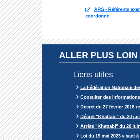
ARS - Référents exer
coordonné
ALLER PLUS LOIN
Liens utiles
La Fédération Nationale de
Consulter des informations
Décret du 27 février 2018 re
Décret "Khattabi" du 20 jui
Arrêté "Khattabi" du 20 juin
Loi du 19 mai 2023 visant à