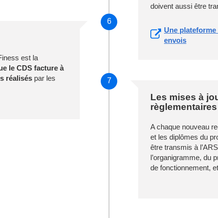
doivent aussi être tr
6
Une plateforme
envois
Finess est la
ue le CDS facture à
s réalisés
par les
7
Les mises à j
règlementaires
A chaque nouveau recr
et les diplômes du pr
être transmis à l’ARS
l’organigramme, du p
de fonctionnement, 