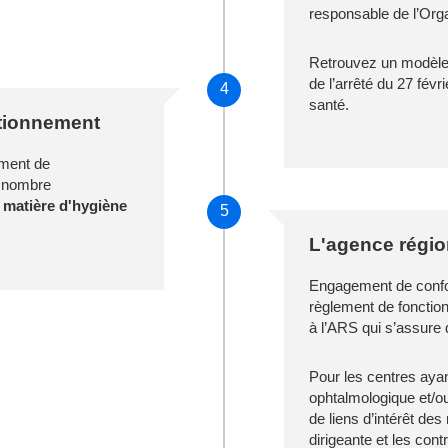
responsable de l’Org
Retrouvez un modèle
de l’arrêté du 27 févr
4
santé.
ctionnement
ement de
n nombre
 matière d'hygiène
5
L'agence régio
Engagement de confor
règlement de fonctio
à l’ARS qui s’assure 
Pour les centres ayan
ophtalmologique et/ou
de liens d’intérêt de
dirigeante et les cont