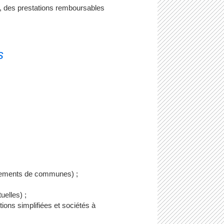
al, des prestations remboursables
s
upements de communes) ;
uelles) ;
ions simplifiées et sociétés à