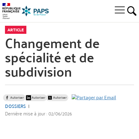
Aller
Aller
Aller
à
au
au
Ouvrir
la
menu
contenu
RE
le
recherche
principal,
menu
ARTICLE
principal
Changement de
spécialité et de
subdivision
Autoriser
Autoriser
Autoriser
DOSSIERS
Dernière mise à jour :
02/06/2026