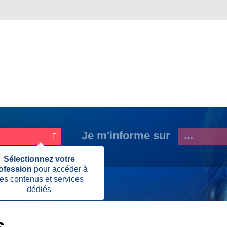
Je m'informe sur
Fermer
Sélectionnez votre
cette
ofession
pour accéder à
information
es contenus et services
 aides
Aux étudiants
dédiés
Page
actuelle:
s