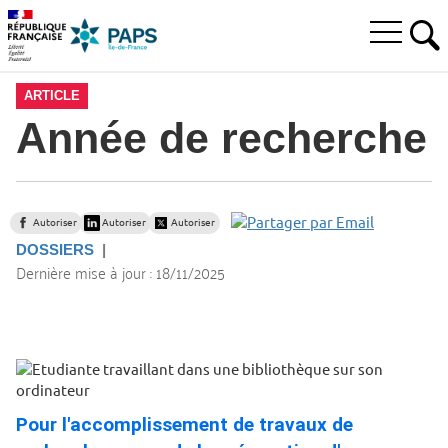
Aller
Aller
Aller
à
au
au
Ouvrir
la
menu
contenu
RE
le
recherche
principal,
menu
ARTICLE
principal
Année de recherche
Autoriser
Autoriser
Autoriser
DOSSIERS
Dernière mise à jour :
18/11/2025
Pour l'accomplissement de travaux de