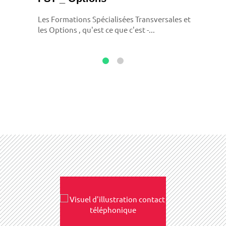
Les Formations Spécialisées Transversales et
les Options , qu'est ce que c'est -...
Go
Go
to
to
slide
slide
1
2