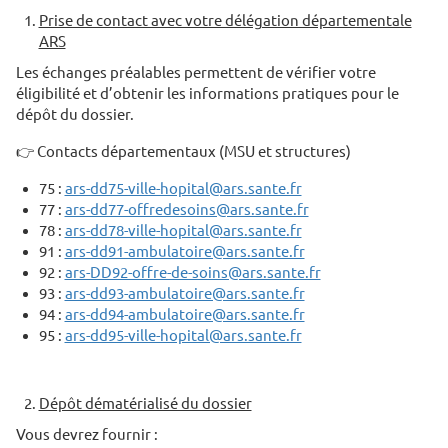
Prise de contact avec votre délégation départementale
ARS
Les échanges préalables permettent de vérifier votre
éligibilité et d’obtenir les informations pratiques pour le
dépôt du dossier.
👉 Contacts départementaux (MSU et structures)
75 :
ars-dd75-ville-hopital@ars.sante.fr
77 :
ars-dd77-offredesoins@ars.sante.fr
78 :
ars-dd78-ville-hopital@ars.sante.fr
91 :
ars-dd91-ambulatoire@ars.sante.fr
92 :
ars-DD92-offre-de-soins@ars.sante.fr
93 :
ars-dd93-ambulatoire@ars.sante.fr
94 :
ars-dd94-ambulatoire@ars.sante.fr
95 :
ars-dd95-ville-hopital@ars.sante.fr
Dépôt dématérialisé du dossier
Vous devrez fournir :