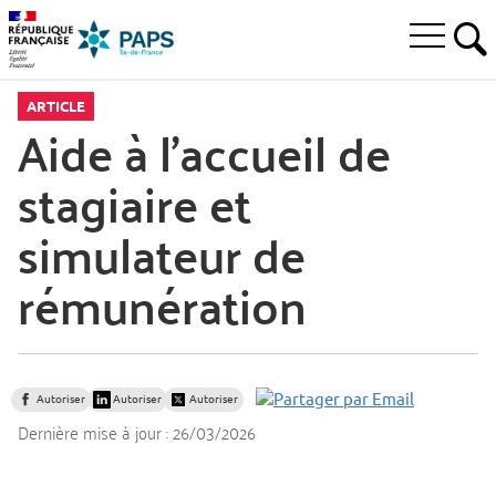
Aller
Aller
Aller
à
au
au
Ouvrir
la
menu
contenu
RE
le
recherche
principal,
menu
ARTICLE
principal
Aide à l’accueil de
stagiaire et
simulateur de
rémunération
Autoriser
Autoriser
Autoriser
Dernière mise à jour :
26/03/2026